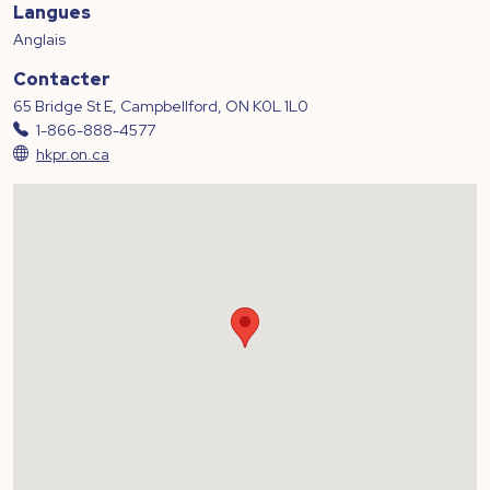
Langues
Anglais
Contacter
65 Bridge St E, Campbellford, ON K0L 1L0
1-866-888-4577
hkpr.on.ca