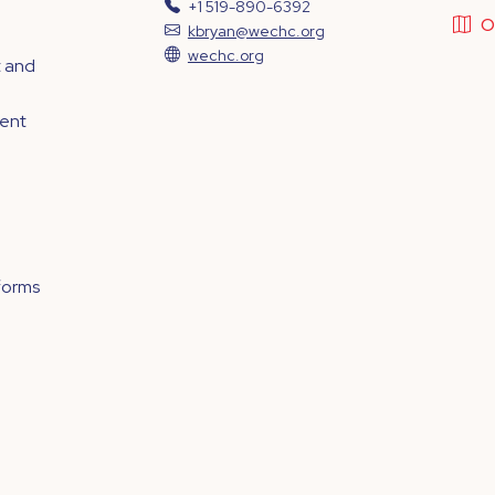
+1 519-890-6392
O
kbryan@wechc.org
wechc.org
t and
ment
forms