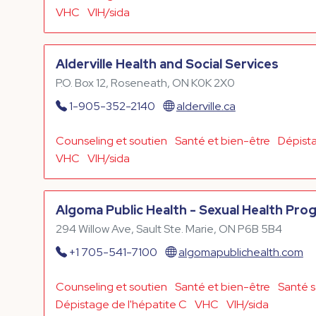
VHC
VIH/sida
Alderville Health and Social Services
P.O. Box 12, Roseneath, ON K0K 2X0
1-905-352-2140
alderville.ca
Counseling et soutien
Santé et bien-être
Dépist
VHC
VIH/sida
Algoma Public Health - Sexual Health Pro
294 Willow Ave, Sault Ste. Marie, ON P6B 5B4
+1 705-541-7100
algomapublichealth.com
Counseling et soutien
Santé et bien-être
Santé s
Dépistage de l'hépatite C
VHC
VIH/sida