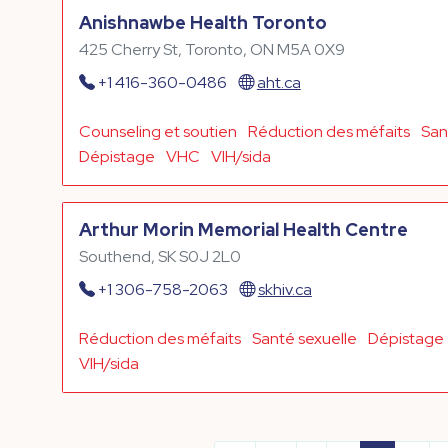
Anishnawbe Health Toronto
425 Cherry St, Toronto, ON M5A 0X9
+1 416-360-0486
aht.ca
Counseling et soutien
Réduction des méfaits
San
Dépistage
VHC
VIH/sida
Arthur Morin Memorial Health Centre
Southend, SK S0J 2L0
+1 306-758-2063
skhiv.ca
Réduction des méfaits
Santé sexuelle
Dépistage
VIH/sida