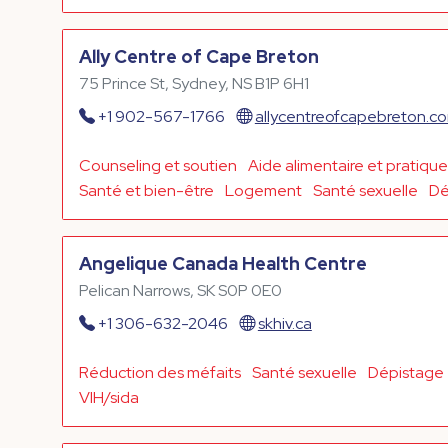
Ally Centre of Cape Breton
75 Prince St, Sydney, NS B1P 6H1
+1 902-567-1766
allycentreofcapebreton.c
Counseling et soutien
Aide alimentaire et pratique
Santé et bien-être
Logement
Santé sexuelle
Dé
Angelique Canada Health Centre
Pelican Narrows, SK S0P 0E0
+1 306-632-2046
skhiv.ca
Réduction des méfaits
Santé sexuelle
Dépistage
VIH/sida