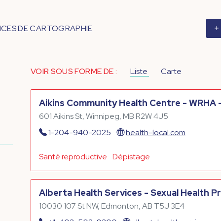
ICES DE CARTOGRAPHIE
VOIR SOUS FORME DE :
Liste
Carte
Aikins Community Health Centre - WRHA 
601 Aikins St, Winnipeg, MB R2W 4J5
1-204-940-2025
health-local.com
Santé reproductive
Dépistage
Alberta Health Services - Sexual Health 
10030 107 St NW, Edmonton, AB T5J 3E4