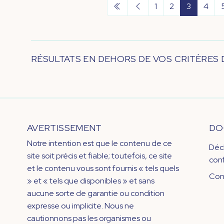
1
2
3
4
RÉSULTATS EN DEHORS DE VOS CRITÈRES
AVERTISSEMENT
DO
Notre intention est que le contenu de ce
Déc
site soit précis et fiable; toutefois, ce site
conf
et le contenu vous sont fournis « tels quels
Con
» et « tels que disponibles » et sans
aucune sorte de garantie ou condition
expresse ou implicite. Nous ne
cautionnons pas les organismes ou