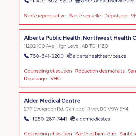
+1-403-502-8200
albertahealthservices.ca
Santé reproductive
Santé sexuelle
Dépistage
V
Alberta Public Health: Northwest Health 
11202 100 Ave, High Level, AB T0H 1Z0
780-841-3200
albertahealthservices.ca
Counseling et soutien
Réduction des méfaits
San
Dépistage
VHC
Alder Medical Centre
277 Evergreen Rd, Campbell River, BC V9W 5Y4
+1 250-287-7441
aldermedical.ca
Counseling et soutien
Santé et bien-être
Santé s