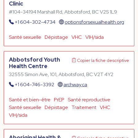
Clinic
#104-34194 Marshall Rd, Abbotsford, BC V2S 1L9
+1 604-302-4734
optionsforsexualhealth.org
Santé sexuelle
Dépistage
VHC
VIH/sida
Abbotsford Youth
Copier la fiche descriptive
Health Centre
32555 Simon Ave, 101, Abbotsford, BC V2T 4Y2
+1 604-746-3392
archway.ca
Santé et bien-être
PrEP
Santé reproductive
Santé sexuelle
Dépistage
Traitement
VHC
VIH/sida
Aboriginal Health &