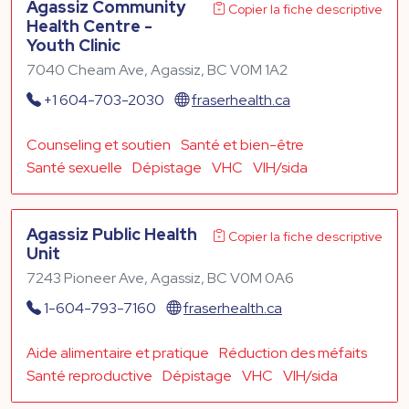
Agassiz Community
Copier la fiche descriptive
Health Centre -
Youth Clinic
7040 Cheam Ave, Agassiz, BC V0M 1A2
+1 604-703-2030
fraserhealth.ca
Counseling et soutien
Santé et bien-être
Santé sexuelle
Dépistage
VHC
VIH/sida
Agassiz Public Health
Copier la fiche descriptive
Unit
7243 Pioneer Ave, Agassiz, BC V0M 0A6
1-604-793-7160
fraserhealth.ca
Aide alimentaire et pratique
Réduction des méfaits
Santé reproductive
Dépistage
VHC
VIH/sida